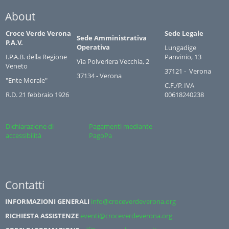
About
Croce Verde Verona
Sede Legale
Sede Amministrativa
P.A.V.
Operativa
Lungadige
I.P.A.B. della Regione
Panvinio, 13
Via Polveriera Vecchia, 2
Veneto
37121 - Verona
37134 - Verona
"Ente Morale"
C.F./P. IVA
R.D. 21 febbraio 1926
00618240238
Dichiarazione di
Pagamenti mediante
accessibilità
PagoPa
Contatti
INFORMAZIONI GENERALI
info@croceverdeverona.org
RICHIESTA ASSISTENZE
eventi@croceverdeverona.org