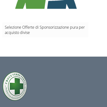
Selezione Offerte di Sponsorizzazione pura per
110 di 
acquisto divise
Guarda il 